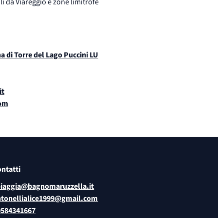
li da Viareggio e zone limitrofe
a di Torre del Lago Puccini LU
it
com
ntatti
piaggia@bagnomaruzzella.it
ntonellialice1999@gmail.com
0584341667