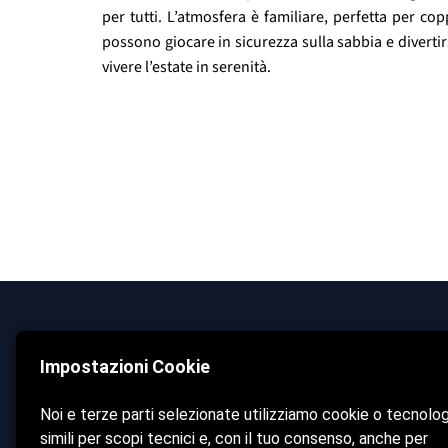
per tutti. L’atmosfera è familiare, perfetta per cop
possono giocare in sicurezza sulla sabbia e divertir
vivere l’estate in serenità.
Bagno Maruzzella
Impostazioni Cookie
Home
La Spiaggia
Noi e terze parti selezionate utilizziamo cookie o tecnolo
simili per scopi tecnici e, con il tuo consenso, anche per
Bar & 