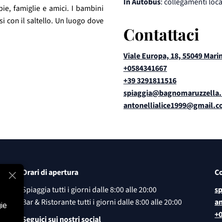
In Autobus
: collegamenti loca
pie, famiglie e amici. I bambini
si con il saltello. Un luogo dove
Contattaci
Viale Europa, 18, 55049 Marin
+0584341667
+39 3291811516
spiaggia@bagnomaruzzella.
antonellialice1999@gmail.
Orari di apertura
Co
Spiaggia tutti i giorni dalle 8:00 alle 20:00
s
Bar & Ristorante tutti i giorni dalle 8:00 alle 20:00
a
gie
+
Seguici sui nostri social